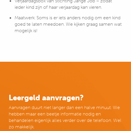
Verjaardagsbox van Stichting Jarige Job – zodat
ieder kind zijn of haar verjaardag kan vieren.
Maatwerk: Soms is er iets anders nodig om een kind
goed te laten meedoen. We kijken graag samen wat
mogelijk is!
Leergeld aanvragen?
Aanvragen duurt niet langer dan een halve minuut. We
hebben maar een beetje informatie nodig en
behandelen eigenlijk alles verder over de telefoon. Wel
zo makkelijk.