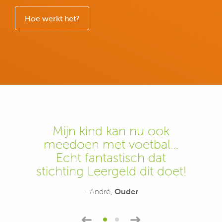
Hoe werkt het?
Mijn kind kan nu ook
meedoen met voetbal…
Echt fantastisch dat
stichting Leergeld dit doet!
- André,
Ouder
1
2